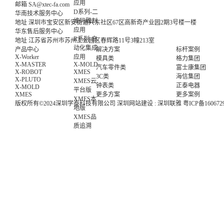
应用
邮箱
SA@xtec-fa.com
D系列-二
华南技术服务中心
维码雕刻
地址
深圳市宝安区新安街道兴东社区67区高新奇产业园2期3号楼一楼
应用
华东售后服务中心
R系列-自
地址
江苏省苏州市苏州工业园区春辉路11号3幢213室
动化集成
产品中心
解决方案
标杆案例
应用
X-Worker
模具类
格力集团
X-MOLD
X-MASTER
汽车零件类
富士康集团
XMES
X-ROBOT
3C类
海信集团
X-PLUTO
XMES云
钟表类
正泰电器
X-MOLD
平台版
XMES
更多方案
更多案例
XMES本
版权所有©2024深圳学泰科技有限公司
深圳网站建设
:
深圳联雅
粤ICP备160672
地版
XMES品
质追溯