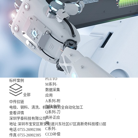
数智化集
成控制应
用
非标设备
控制应用
X-
ROBOT
XR0709
7kg
XR1014
10kg
XR2017
20kg
XS1008
10kg
X-
PLUTO
标杆案例
M系列-
数据采集
其他
应用
3C
A系列-附
中传拉链
加轴应用
电极、钢料、清洗、机器人换刀全自动化加工
Q系列-刀
查看详情
具补正应
深圳学泰科技有限公司
用
地址
深圳市宝安区新安街道兴东社区67区高新奇科技楼13层
C系列-
电话
0755-26992396
CCD补偿
传真
0755-26992395