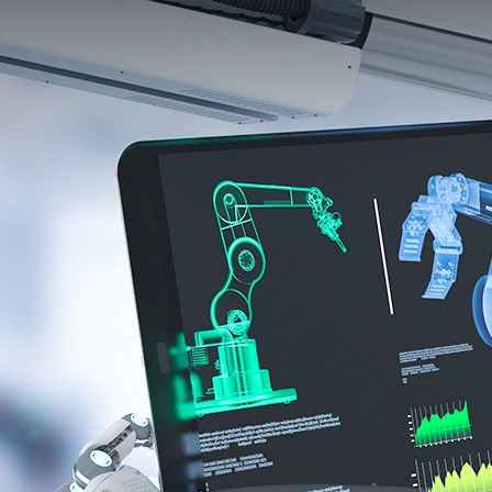
产品中心
解决方案
标杆案例
产品中
解决方
标杆案
服务与支
关于我
服务与支持
心
案
例
持
们
X-Worker
关于我们
模具类
格力集
下载中心
公司简
CN
/
EN
/
JP
10St-零
0755-269923
汽车零
团
视频中心
介
件加工应
件类
富士康
常见问题
公司新
用
3C类
集团
售后服务
闻
10Sr-模
钟表类
海信集
联系我
具加工应
更多方
团
们
用
案
正泰电
加入我
10Se-零
器
们
件加工应
更多案
用
例
20Sr-综
合加工应
用
20Sc-零
件加工应
用
X-
MASTER
柔性生产
线控制应
用