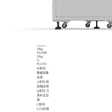
数智化集
成控制应
用
非标设备
控制应用
X-
ROBOT
XR0709
7kg
XR1014
10kg
XR2017
20kg
XS1008
10kg
X-
PLUTO
M系列-
数据采集
应用
A系列-附
加轴应用
Q系列-刀
具补正应
用
C系列-
CCD补偿