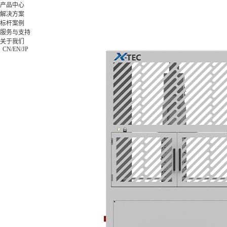
产品中心
解决方案
标杆案例
产品中
解决方
标杆案
服务与支
关于我
服务与支持
心
案
例
持
们
X-Worker
关于我们
模具类
格力集
下载中心
公司简
CN
/
EN
/
JP
10St-零
0755-269923
汽车零
团
视频中心
介
件加工应
件类
富士康
常见问题
公司新
用
3C类
集团
售后服务
闻
10Sr-模
钟表类
海信集
联系我
具加工应
更多方
团
们
用
案
正泰电
加入我
10Se-零
器
们
件加工应
更多案
用
例
20Sr-综
合加工应
用
20Sc-零
件加工应
用
X-
MASTER
柔性生产
线控制应
用