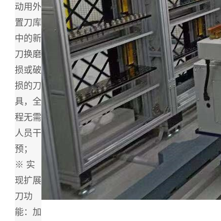
动用外
置刀库
中的新
刀换磨
损或破
损的刀
具，全
程无需
人员干
预；
※ 实
现扩展
刀功
能：加