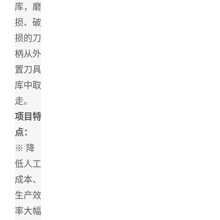
库，磨
损、破
损的刀
柄从外
置刀具
库中取
走。
项目特
点：
※ 降
低人工
成本、
生产效
率大幅