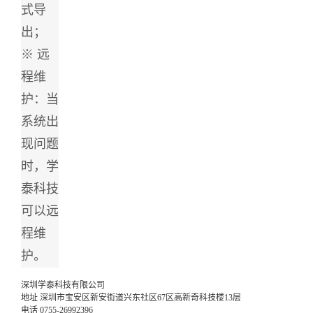
式导
出；
※
远
程维
护：当
系统出
现问题
时，学
泰科技
可以远
程维
护。
深圳学泰科技有限公司
地址
深圳市宝安区新安街道兴东社区67区高新奇科技楼13层
电话
0755-26992396