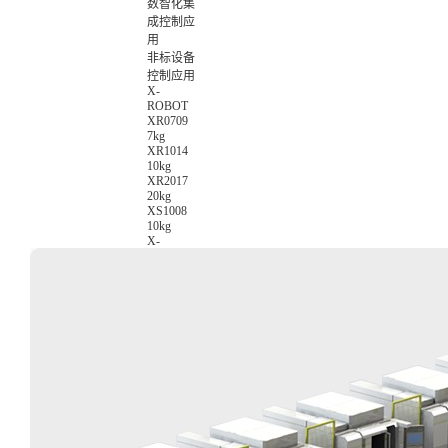
数智化集
成控制应
用
非标设备
控制应用
X-
ROBOT
XR0709
7kg
XR1014
10kg
XR2017
20kg
XS1008
10kg
X-
PLUTO
M系列-
数据采集
应用
A系列-附
加轴应用
Q系列-刀
具补正应
用
C系列-
CCD补偿