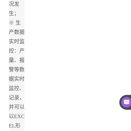
况发
生；
※ 生
产数据
实时监
控：产
量、报
警等数
据实时
监控、
记录，
并可以
以EXC
EL形