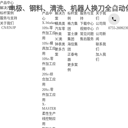
产品中心
电极、钢料、清洗、机器人换刀全自动
解决方案
标杆案例
产品中
解决方
标杆案
服务与支
关于我
服务与支持
心
案
例
持
们
X-Worker
关于我们
模具类
格力集
下载中心
公司简
CN
/
EN
/
JP
10St-零
0755-269923
汽车零
团
视频中心
介
件加工应
件类
富士康
常见问题
公司新
用
3C类
集团
售后服务
闻
10Sr-模
钟表类
海信集
联系我
具加工应
更多方
团
们
用
案
正泰电
加入我
10Se-零
器
们
件加工应
更多案
用
例
20Sr-综
合加工应
用
20Sc-零
件加工应
用
X-
MASTER
柔性生产
线控制应
用