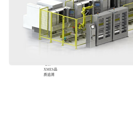
应用
D系列-二
维码雕刻
应用
R系列-自
动化集成
应用
X-MOLD
XMES
XMES云
平台版
XMES本
地版
XMES品
质追溯