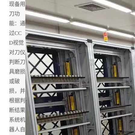
现备用
刀功
能：通
过CC
D视觉
对刀仪
判断刀
具磨损
或破
损，并
根据判
断结果
系统机
器人自