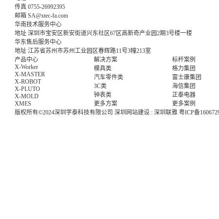
传真
0755-26992395
邮箱
SA@xtec-fa.com
华南技术服务中心
地址
深圳市宝安区新安街道兴东社区67区高新奇产业园2期3号楼一楼
华东售后服务中心
地址
江苏省苏州市苏州工业园区春辉路11号3幢213室
产品中心
解决方案
标杆案例
X-Worker
模具类
格力集团
X-MASTER
汽车零件类
富士康集团
X-ROBOT
3C类
海信集团
X-PLUTO
钟表类
正泰电器
X-MOLD
XMES
更多方案
更多案例
版权所有©2024深圳学泰科技有限公司
深圳网站建设
:
深圳联雅
粤ICP备160672