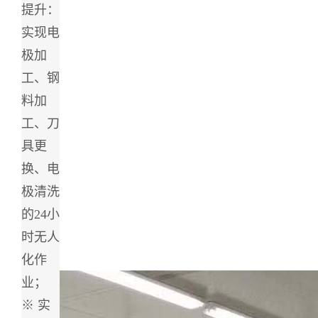
提升：
实现电
极加
工、钢
料加
工、刀
具更
换、电
极清洗
的24小
时无人
化作
业；
※ 实