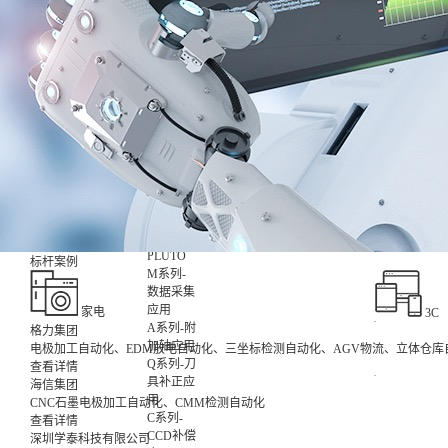
数智化集
成控制应
用
非标设备
控制应用
X-
ROBOT
XR0709
7kg
XR1014
10kg
XR2017
20kg
XS1008
10kg
X-
PLUTO
标杆案例
M系列-
数据采集
应用
家电
3C
A系列-附
格力集团
加轴应用
电极加工自动化、EDM放电自动化、三坐标检测自动化、AGV物流、立体仓库
Q系列-刀
查看详情
具补正应
海信集团
用
CNC石墨电极加工自动化、CMM检测自动化
C系列-
查看详情
CCD补偿
深圳学泰科技有限公司