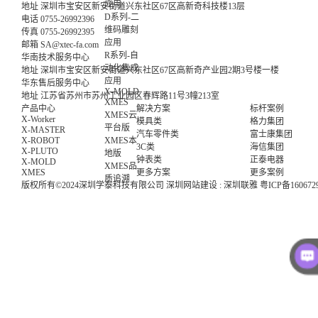
应用
地址
深圳市宝安区新安街道兴东社区67区高新奇科技楼13层
D系列-二
电话
0755-26992396
维码雕刻
传真
0755-26992395
应用
邮箱
SA@xtec-fa.com
R系列-自
华南技术服务中心
动化集成
地址
深圳市宝安区新安街道兴东社区67区高新奇产业园2期3号楼一楼
应用
华东售后服务中心
X-MOLD
地址
江苏省苏州市苏州工业园区春辉路11号3幢213室
XMES
产品中心
解决方案
标杆案例
XMES云
X-Worker
模具类
格力集团
平台版
X-MASTER
汽车零件类
富士康集团
XMES本
X-ROBOT
3C类
海信集团
X-PLUTO
地版
钟表类
正泰电器
X-MOLD
XMES品
XMES
更多方案
更多案例
质追溯
版权所有©2024深圳学泰科技有限公司
深圳网站建设
:
深圳联雅
粤ICP备160672