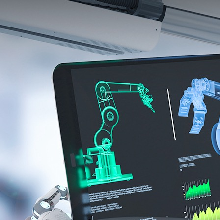
产品中心
解决方案
标杆案例
产品中
解决方
标杆案
服务与支
关于我
服务与支持
心
案
例
持
们
X-Worker
关于我们
模具类
格力集
下载中心
公司简
CN
/
EN
/
JP
10St-零
0755-269923
汽车零
团
视频中心
介
件加工应
件类
富士康
常见问题
公司新
用
3C类
集团
售后服务
闻
10Sr-模
钟表类
海信集
联系我
具加工应
更多方
团
们
用
案
正泰电
加入我
10Se-零
器
们
件加工应
更多案
用
例
20Sr-综
合加工应
用
20Sc-零
件加工应
用
X-
MASTER
柔性生产
线控制应
用