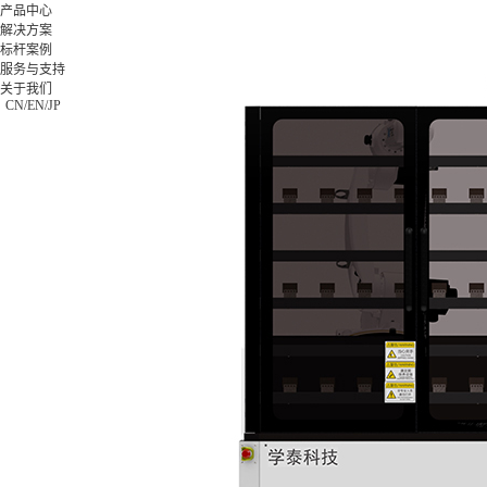
产品中心
解决方案
标杆案例
产品中
解决方
标杆案
服务与支
关于我
服务与支持
心
案
例
持
们
X-Worker
关于我们
模具类
格力集
下载中心
公司简
CN
/
EN
/
JP
10St-零
0755-269923
汽车零
团
视频中心
介
件加工应
件类
富士康
常见问题
公司新
用
3C类
集团
售后服务
闻
10Sr-模
钟表类
海信集
联系我
具加工应
更多方
团
们
用
案
正泰电
加入我
10Se-零
器
们
件加工应
更多案
用
例
20Sr-综
合加工应
用
20Sc-零
件加工应
用
X-
MASTER
柔性生产
线控制应
用