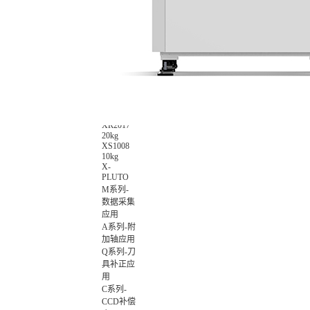
数智化集
成控制应
用
非标设备
控制应用
X-
ROBOT
XR0709
7kg
XR1014
10kg
XR2017
20kg
XS1008
10kg
X-
PLUTO
M系列-
数据采集
应用
A系列-附
加轴应用
Q系列-刀
具补正应
用
C系列-
CCD补偿