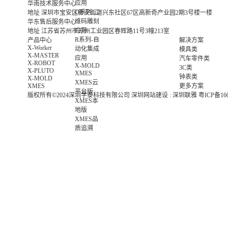
应用
华南技术服务中心
D系列-二
地址
深圳市宝安区新安街道兴东社区67区高新奇产业园2期3号楼一楼
维码雕刻
华东售后服务中心
应用
地址
江苏省苏州市苏州工业园区春辉路11号3幢213室
R系列-自
产品中心
解决方案
X-Worker
动化集成
模具类
X-MASTER
应用
汽车零件类
X-ROBOT
X-MOLD
3C类
X-PLUTO
XMES
钟表类
X-MOLD
XMES云
XMES
更多方案
平台版
版权所有©2024深圳学泰科技有限公司
深圳网站建设
:
深圳联雅
粤ICP备16
XMES本
地版
XMES品
质追溯