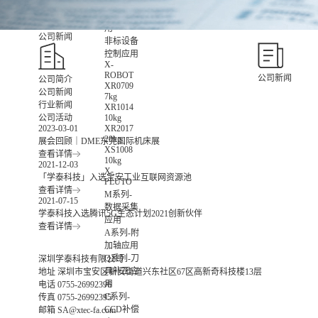
数智化集
成控制应
用
公司新闻
非标设备
控制应用
X-
ROBOT
公司新闻
公司简介
XR0709
公司新闻
7kg
行业新闻
XR1014
10kg
公司活动
XR2017
2023-03-01
20kg
展会回顾｜DME东莞国际机床展
XS1008
查看详情
10kg
2021-12-03
X-
「学泰科技」入选宝安工业互联网资源池
PLUTO
查看详情
M系列-
2021-07-15
数据采集
学泰科技入选腾讯5G生态计划2021创新伙伴
应用
查看详情
A系列-附
加轴应用
Q系列-刀
深圳学泰科技有限公司
具补正应
地址
深圳市宝安区新安街道兴东社区67区高新奇科技楼13层
用
电话
0755-26992396
C系列-
传真
0755-26992395
CCD补偿
邮箱
SA@xtec-fa.com