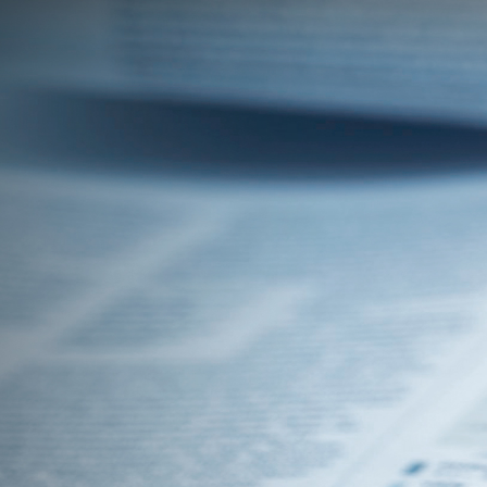
产品中心
解决方案
标杆案例
产品中
解决方
标杆案
服务与支
关于我
服务与支持
心
案
例
持
们
X-Worker
关于我们
模具类
格力集
下载中心
公司简
CN
/
EN
/
JP
10St-零
0755-269923
汽车零
团
视频中心
介
件加工应
件类
富士康
常见问题
公司新
用
3C类
集团
售后服务
闻
10Sr-模
钟表类
海信集
联系我
具加工应
更多方
团
们
用
案
正泰电
加入我
10Se-零
器
们
件加工应
更多案
用
例
20Sr-综
合加工应
用
20Sc-零
件加工应
用
X-
MASTER
柔性生产
线控制应
用