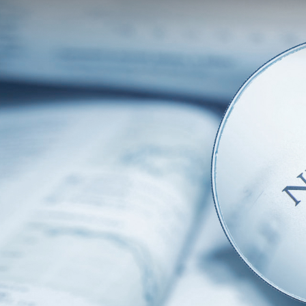
CN
EN
96
JP