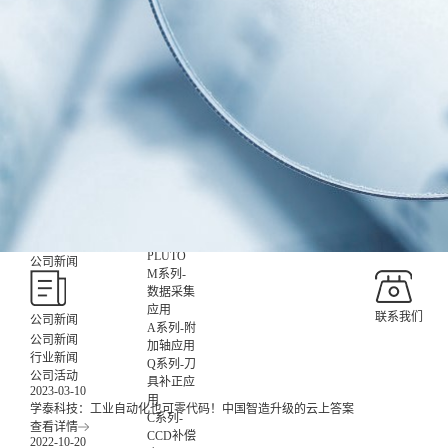
数智化集
成控制应
用
非标设备
控制应用
X-
ROBOT
XR0709
7kg
XR1014
10kg
XR2017
20kg
XS1008
10kg
X-
PLUTO
公司新闻
M系列-
数据采集
应用
联系我们
公司新闻
A系列-附
公司新闻
加轴应用
行业新闻
Q系列-刀
公司活动
具补正应
2023-03-10
用
学泰科技：工业自动化也可零代码！中国智造升级的云上答案
C系列-
查看详情
CCD补偿
2022-10-20