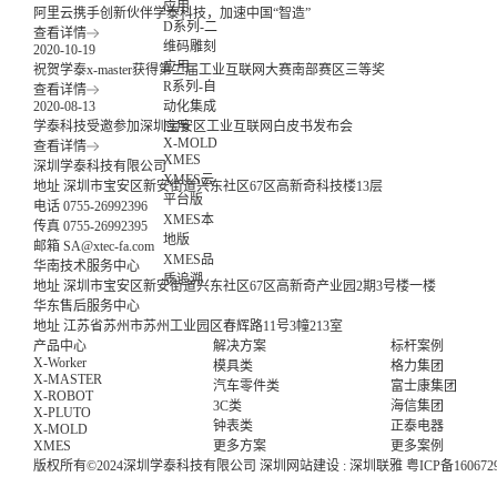
应用
阿里云携手创新伙伴学泰科技，加速中国“智造”
D系列-二
查看详情
维码雕刻
2020-10-19
应用
祝贺学泰x-master获得第二届工业互联网大赛南部赛区三等奖
R系列-自
查看详情
动化集成
2020-08-13
应用
学泰科技受邀参加深圳宝安区工业互联网白皮书发布会
X-MOLD
查看详情
XMES
深圳学泰科技有限公司
XMES云
地址
深圳市宝安区新安街道兴东社区67区高新奇科技楼13层
平台版
电话
0755-26992396
XMES本
传真
0755-26992395
地版
邮箱
SA@xtec-fa.com
XMES品
华南技术服务中心
质追溯
地址
深圳市宝安区新安街道兴东社区67区高新奇产业园2期3号楼一楼
华东售后服务中心
地址
江苏省苏州市苏州工业园区春辉路11号3幢213室
产品中心
解决方案
标杆案例
X-Worker
模具类
格力集团
X-MASTER
汽车零件类
富士康集团
X-ROBOT
3C类
海信集团
X-PLUTO
钟表类
正泰电器
X-MOLD
XMES
更多方案
更多案例
版权所有©2024深圳学泰科技有限公司
深圳网站建设
:
深圳联雅
粤ICP备160672