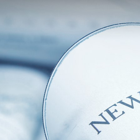
产品中心
解决方案
标杆案例
产品中
解决方
标杆案
服务与支
关于我
服务与支持
心
案
例
持
们
X-Worker
关于我们
模具类
格力集
下载中心
公司简
CN
/
EN
/
JP
10St-零
0755-269923
汽车零
团
视频中心
介
件加工应
件类
富士康
常见问题
公司新
用
3C类
集团
售后服务
闻
10Sr-模
钟表类
海信集
联系我
具加工应
更多方
团
们
用
案
正泰电
加入我
10Se-零
器
们
件加工应
更多案
用
例
20Sr-综
合加工应
用
20Sc-零
件加工应
用
X-
MASTER
柔性生产
线控制应
用