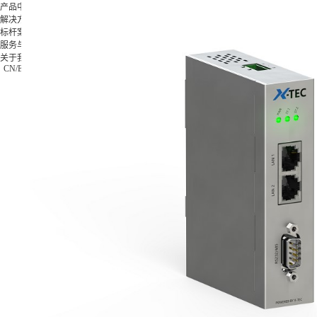
产品中心
解决方案
标杆案例
产品中
解决方
标杆案
服务与支
关于我
服务与支持
心
案
例
持
们
X-Worker
关于我们
模具类
格力集
下载中心
公司简
CN
/
EN
/
JP
10St-零
0755-269923
汽车零
团
视频中心
介
件加工应
件类
富士康
常见问题
公司新
用
3C类
集团
售后服务
闻
10Sr-模
钟表类
海信集
联系我
具加工应
更多方
团
们
用
案
正泰电
加入我
10Se-零
器
们
件加工应
更多案
用
例
20Sr-综
合加工应
用
20Sc-零
件加工应
用
X-
MASTER
柔性生产
线控制应
用