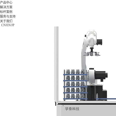
产品中心
解决方案
标杆案例
产品中
解决方
标杆案
服务与支
关于我
服务与支持
心
案
例
持
们
X-Worker
关于我们
模具类
格力集
下载中心
公司简
CN
/
EN
/
JP
10St-零
0755-269923
汽车零
团
视频中心
介
件加工应
件类
富士康
常见问题
公司新
用
3C类
集团
售后服务
闻
10Sr-模
钟表类
海信集
联系我
具加工应
更多方
团
们
用
案
正泰电
加入我
10Se-零
器
们
件加工应
更多案
用
例
20Sr-综
合加工应
用
20Sc-零
件加工应
用
X-
MASTER
柔性生产
线控制应
用