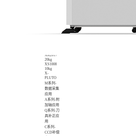
数智化集
成控制应
用
非标设备
控制应用
X-
ROBOT
XR0709
7kg
XR1014
10kg
XR2017
20kg
XS1008
10kg
X-
PLUTO
M系列-
数据采集
应用
A系列-附
加轴应用
Q系列-刀
具补正应
用
C系列-
CCD补偿