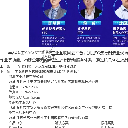
应用
D系列-二
维码雕刻
应用
R系列-自
动化集成
应用
X-MOLD
XMES
XMES云
平台版
学泰科技X-MASTER OT工业互联网云平台，通过5G连接制造
XMES本
作业等功能。构建全要素的新型生产制造和服务体系，通过腾讯5G生态计
地版
上一条：
「学泰科技」入选宝安工业互联网资源池
XMES品
下一条：
学泰科技入选腾讯5G生态计划2021创新伙伴
质追溯
深圳学泰科技有限公司
地址
深圳市宝安区新安街道兴东社区67区高新奇科技楼13层
电话
0755-26992396
传真
0755-26992395
邮箱
SA@xtec-fa.com
华南技术服务中心
地址
深圳市宝安区新安街道兴东社区67区高新奇产业园2期3号楼一楼
华东售后服务中心
地址
江苏省苏州市苏州工业园区春辉路11号3幢213室
产品中心
解决方案
标杆案例
X-Worker