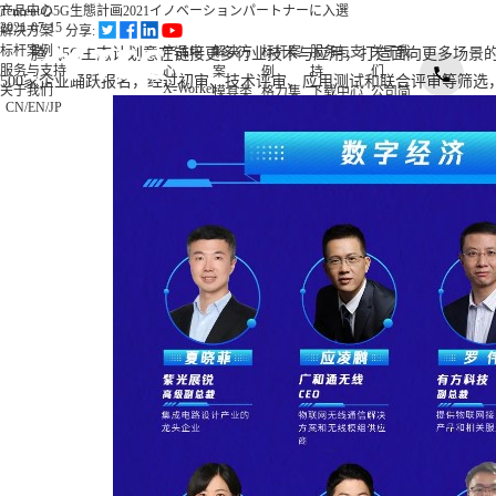
产品中心
Tencentの5G生態計画2021イノベーションパートナーに入選
2021-07-15
解决方案
分享:
标杆案例
产品中
解决方
标杆案
服务与支
关于我
腾讯5G生态计划意在链接更多行业技术与应用，打造面向更多场景
服务与支持
心
案
例
持
们
500家企业踊跃报名，经过初审、技术评审、应用测试和联合评审等筛
X-Worker
关于我们
模具类
格力集
下载中心
公司简
CN
/
EN
/
JP
10St-零
0755-269923
汽车零
团
视频中心
介
件加工应
件类
富士康
常见问题
公司新
用
3C类
集团
售后服务
闻
10Sr-模
钟表类
海信集
联系我
具加工应
更多方
团
们
用
案
正泰电
加入我
10Se-零
器
们
件加工应
更多案
用
例
20Sr-综
合加工应
用
20Sc-零
件加工应
用
X-
MASTER
柔性生产
线控制应
用