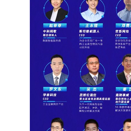
数智化集
成控制应
用
非标设备
控制应用
X-
ROBOT
XR0709
7kg
XR1014
10kg
XR2017
20kg
XS1008
10kg
X-
PLUTO
M系列-
数据采集
应用
A系列-附
加轴应用
Q系列-刀
具补正应
用
C系列-
CCD补偿